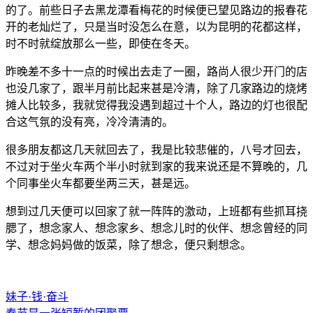
的了。前些日子去黑龙潭看梅花的时候便已望见路边的报春花
开的老灿烂了，只是当时没怎么在意，以为昆明的花都这样，
时不时就绽放那么一些，即使在冬天。
昨晚差不多十一点的时候出去走了一圈，路尚人很少开门的店
也没几家了，跟半月前比起来甚是冷清，除了几家路边的烧烤
摊人比较多，我就觉得我没遇到超过十个人，路边的灯也很配
合这气氛的没有亮，冷冷清清的。
很多朋友都这几天就回去了，我是比较悲催的，八号才回去，
不过对于坐火车两个半小时就到家的我来说还是不算晚的，几
个同事坐火车都要坐两三天，甚是远。
想到过几天便可以回家了就一阵阵的激动，上班都有些抓耳挠
腮了，想念家人、想念家乡、想念儿时的伙伴、想念曾经的同
学、想念妈妈做的饭菜，除了想念，便只剩想念。
妹子·钱·奋斗