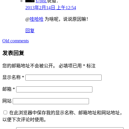
s7ooL
说道：
2013年2月14日 上午12:54
@
哇哈哈
为啥呢，说说原因嘛！
回复
Old comments
评
论
发表回复
导
您的邮箱地址不会被公开。
必填项已用
*
标注
航
显示名称
*
邮箱
*
网站
在此浏览器中保存我的显示名称、邮箱地址和网站地址，
以便下次评论时使用。