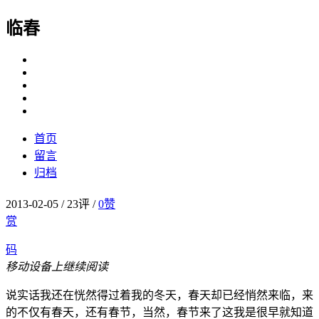
临春
首页
留言
归档
2013-02-05
/
23评
/
0
赞
赏
码
移动设备上继续阅读
说实话我还在恍然得过着我的冬天，春天却已经悄然来临，来
的不仅有春天，还有春节，当然，春节来了这我是很早就知道