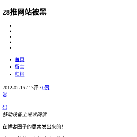
28推网站被黑
首页
留言
归档
2012-02-15
/
13评
/
0
赞
赏
码
移动设备上继续阅读
在博客圈子的思索发出来的！