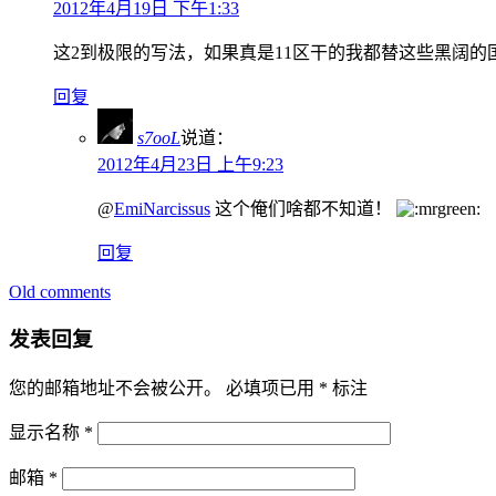
2012年4月19日 下午1:33
这2到极限的写法，如果真是11区干的我都替这些黑阔的
回复
s7ooL
说道：
2012年4月23日 上午9:23
@
EmiNarcissus
这个俺们啥都不知道！
回复
Old comments
评
论
发表回复
导
您的邮箱地址不会被公开。
必填项已用
*
标注
航
显示名称
*
邮箱
*