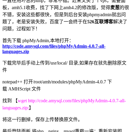
一直在用坏总的ltmp，非常不错。近来又买了个vps，需要面
板，amh5.1收费，找了下网上amh4.2的修改版，觉得
麦葱
的很
不错，安装这些都很快，但是到后台安装phpmyadmin就出问
题了，老是安装失败，百度了一会终于在
526互联博客
解决了
问题，过程如下！
首先下载 phpMyAdmin,本地打开：
http://code.amysql.com/files/phpMyAdmin-4.0.7-all-
languages.zip
下载完毕后手动上传到/usr/local/ 目录,如果存在就先删除原文
件
notepad++ 打开/root/amh/modules/phpMyAdmin-4.0.7 下
载 AMHScript 文件
找到 【
wget http://code.amysql.com/files/phpMyAdmin-4.0.7-all-
languages.zip;
】
将这一行删掉，保存上传替换原文件。
最后登陆面板,将php、nginx、mysql重载一遍；重新安装即