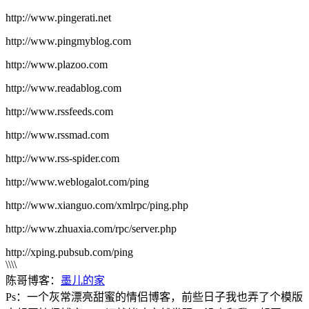
http://www.pingerati.net
http://www.pingmyblog.com
http://www.plazoo.com
http://www.readablog.com
http://www.rssfeeds.com
http://www.rssmad.com
http://www.rss-spider.com
http://www.weblogalot.com/ping
http://www.xianguo.com/xmlrpc/ping.php
http://www.zhuaxia.com/rpc/server.php
http://xping.pubsub.com/ping
\\\\
陈哥博客：
墨儿的家
Ps：一个灰常漂亮甜蜜的情侣博客，前些日子我也弄了个模版