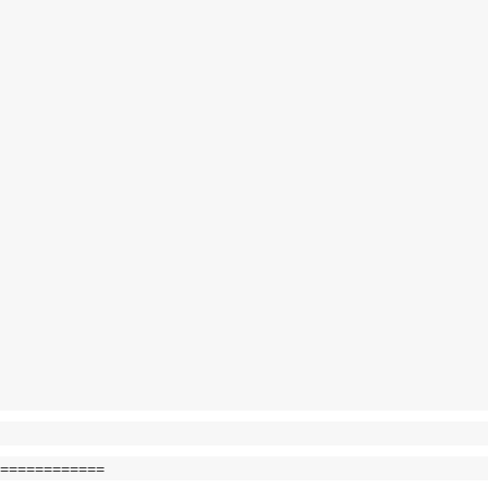
============