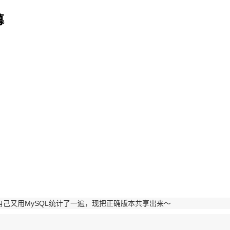
幕
以自己又用MySQL统计了一遍，现把正确版本共享出来～