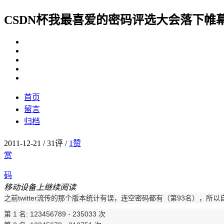
CSDN杯我最喜爱的密码评选大会落下帷
首页
留言
归档
2011-12-21
/
31评
/
1
赞
赏
码
移动设备上继续阅读
之前twitter流传的那个版本统计有误，连空密码都有（第93名），所
第 1 名: 123456789 - 235033 次