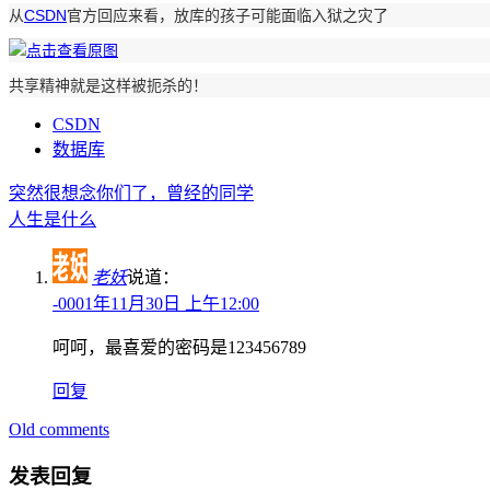
从
CSDN
官方回应来看，放库的孩子可能面临入狱之灾了
共享精神就是这样被扼杀的！
CSDN
数据库
突然很想念你们了，曾经的同学
人生是什么
老妖
说道：
-0001年11月30日 上午12:00
呵呵，最喜爱的密码是123456789
回复
Old comments
评
论
发表回复