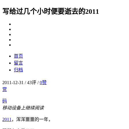
写给过几个小时便要逝去的2011
首页
留言
归档
2011-12-31
/
43评
/
0
赞
赏
码
移动设备上继续阅读
2011
，浑浑噩噩的一年，