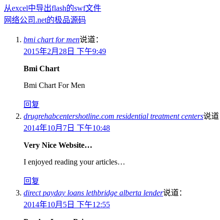
从excel中导出flash的swf文件
网络公司.net的极品源码
bmi chart for men
说道：
2015年2月28日 下午9:49
Bmi Chart
Bmi Chart For Men
回复
drugrehabcentershotline.com residential treatment centers
说道
2014年10月7日 下午10:48
Very Nice Website…
I enjoyed reading your articles…
回复
direct payday loans lethbridge alberta lender
说道：
2014年10月5日 下午12:55